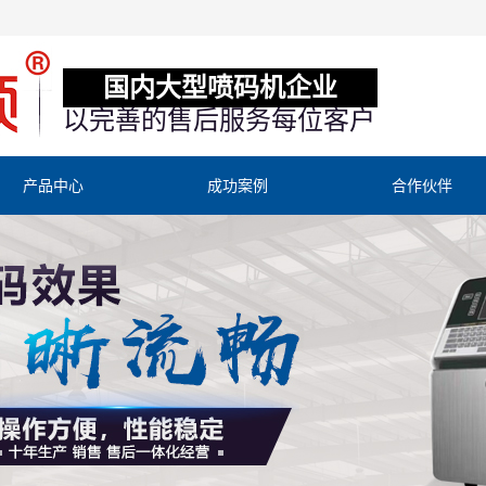
国内大型喷码机企业
以完善的售后服务每位客户
产品中心
成功案例
合作伙伴
小字符喷码机
食品和饮料行业
激光喷码机
化妆、护理用品
T I J热发泡
制药
UV喷码机
电气元件电子器件、PCB
防伪追溯喷码系统
电线电缆和管材产品
视觉检测系统
五金金属、汽车配件
ＴＴＯ热转印
米面粮油