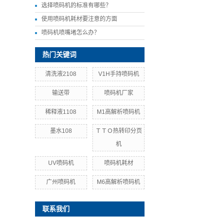
选择喷码机的标准有哪些？
使用喷码机耗材要注意的方面
喷码机喷嘴堵怎么办？
热门关键词
清洗液2108
V1H手持喷码机
输送带
喷码机厂家
稀释液1108
M1高解析喷码机
墨水108
ＴＴＯ热转印分页
机
UV喷码机
喷码机耗材
广州喷码机
M6高解析喷码机
联系我们