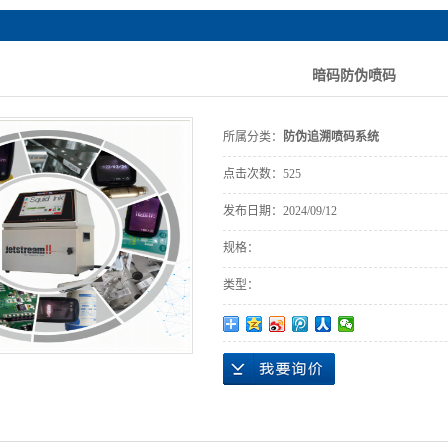
手持喷码机
建筑材料行业
喷码机耗材
化学品
暗码防伪喷码
喷码机配套设备
UDI医疗器械
所属分类：
防伪追溯喷码系统
RFID防伪标签
点击次数：
525
酒水行业
发布日期：
2024/09/12
规格：
类型：