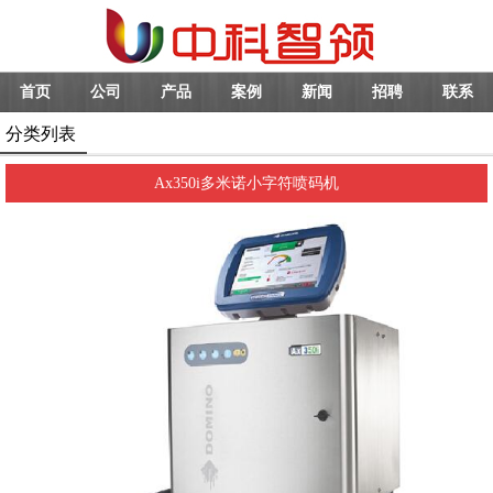
首页
公司
产品
案例
新闻
招聘
联系
分类列表
Ax350i多米诺小字符喷码机